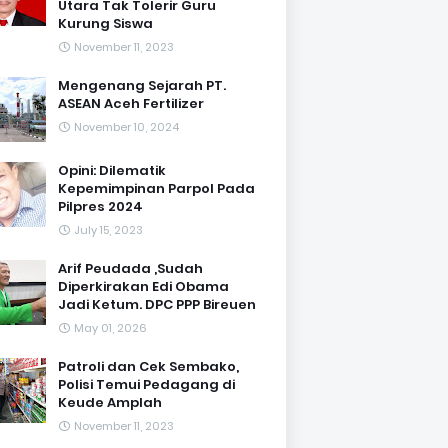
Utara Tak Tolerir Guru
Kurung Siswa
November 11, 2023
Mengenang Sejarah PT.
ASEAN Aceh Fertilizer
November 10, 2024
Opini: Dilematik
Kepemimpinan Parpol Pada
Pilpres 2024
July 15, 2023
Arif Peudada ,Sudah
Diperkirakan Edi Obama
Jadi Ketum. DPC PPP Bireuen
May 01, 2026
Patroli dan Cek Sembako,
Polisi Temui Pedagang di
Keude Amplah
November 11, 2023