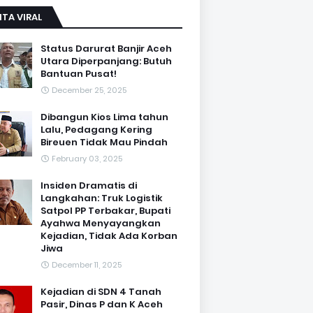
ITA VIRAL
Status Darurat Banjir Aceh
Utara Diperpanjang: Butuh
Bantuan Pusat!
December 25, 2025
Dibangun Kios Lima tahun
Lalu, Pedagang Kering
Bireuen Tidak Mau Pindah
February 03, 2025
Insiden Dramatis di
Langkahan: Truk Logistik
Satpol PP Terbakar, Bupati
Ayahwa Menyayangkan
Kejadian, Tidak Ada Korban
Jiwa
December 11, 2025
Kejadian di SDN 4 Tanah
Pasir, Dinas P dan K Aceh