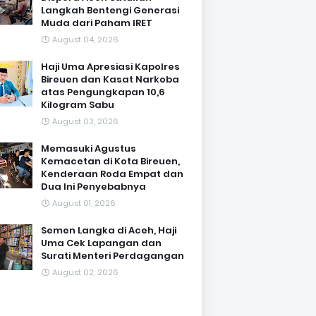
Langkah Bentengi Generasi
Muda dari Paham IRET
August 04, 2026
Haji Uma Apresiasi Kapolres
Bireuen dan Kasat Narkoba
atas Pengungkapan 10,6
Kilogram Sabu
August 03, 2026
Memasuki Agustus
Kemacetan di Kota Bireuen,
Kenderaan Roda Empat dan
Dua Ini Penyebabnya
August 01, 2026
Semen Langka di Aceh, Haji
Uma Cek Lapangan dan
Surati Menteri Perdagangan
August 02, 2026