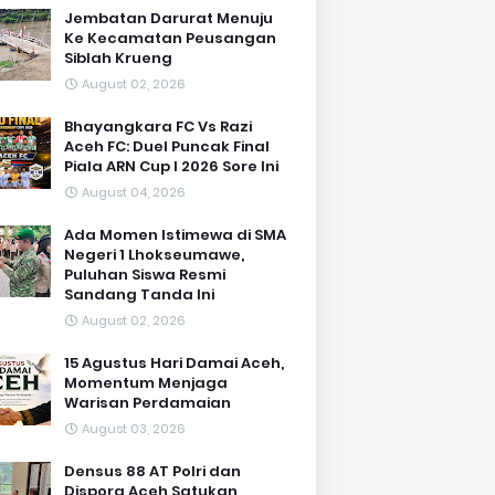
Jembatan Darurat Menuju
Ke Kecamatan Peusangan
Siblah Krueng
August 02, 2026
Bhayangkara FC Vs Razi
Aceh FC: Duel Puncak Final
Piala ARN Cup I 2026 Sore Ini
August 04, 2026
Ada Momen Istimewa di SMA
Negeri 1 Lhokseumawe,
Puluhan Siswa Resmi
Sandang Tanda Ini
August 02, 2026
15 Agustus Hari Damai Aceh,
Momentum Menjaga
Warisan Perdamaian
August 03, 2026
Densus 88 AT Polri dan
Dispora Aceh Satukan