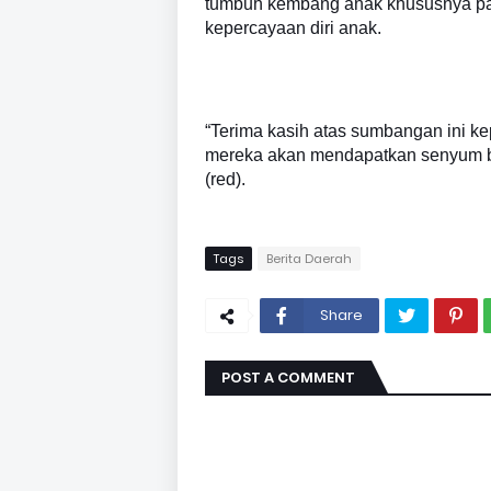
tumbuh kembang anak khususnya pad
kepercayaan diri anak.
“Terima kasih atas sumbangan ini ke
mereka akan mendapatkan senyum ba
(red).
Tags
Berita Daerah
Share
POST A COMMENT