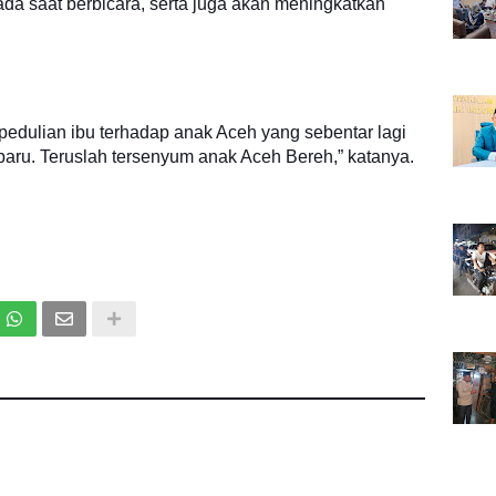
a saat berbicara, serta juga akan meningkatkan
pedulian ibu terhadap anak Aceh yang sebentar lagi
ru. Teruslah tersenyum anak Aceh Bereh,” katanya.